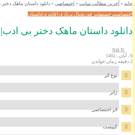
خانه
»
آخرین مطالب سایت
»
اختصاصی
»
دانلود داستان ماهک دختر 
اختصاصی
برجسته
خبر فوری
خیال پردازی (فانتزی)
داستان
دانلود داستان ماهک دختر بی ادب| 
Nili N
6 , آبان , 1402
2 دقیقه زمان خواندن
نوع اثر
ژانر
اثر اختصاصی
کپیست