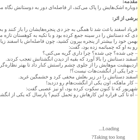
مقدمه:
دوباره اشک‌هایش را پاک می‌کند، از فاصله‌ای دور به دوستانش نگاه می‌
برشی از اثر:
فریاد اسفند باعث شد تا همگی به جز دی پنجره‌هایشان را باز کنند و به ا
دی که دستانش را در سینه جمع کرده بود و با تکیه به کوهستان تازه 
بهمن خود را بیشتر از پنجره بیرون کشید، چون فاصله‌اش با اسفند زیا
رو به او که چمباتمه زده بود، گفت:
– چی شده؟ چی شده؟ چرا داری گریه می‌کنی؟
اسفند دستانش را بالا آورد که بقیه از دیدن انگشتانش تعجب کردند.
اردیبهشت موهایش را از جلوی چشم راستش کنار داد تا بهتر نظاره‌گ
– چرا یکی از انگشت‌هات نیست؟!
اسفند دستانش را در زیر بغلش مخفی کرد و خشمگین غرید.
– کار ماهکه، اون یکی از انگشت‌هام رو دزدید!
شهریور که تا کنون سکوت کرده بود، او نیز عصبی گفت:
– اَه تا کی قراره این کارهاش رو تحمل کنیم؟ پارسال که یکی از انگشت
Loading...
Taking too long?