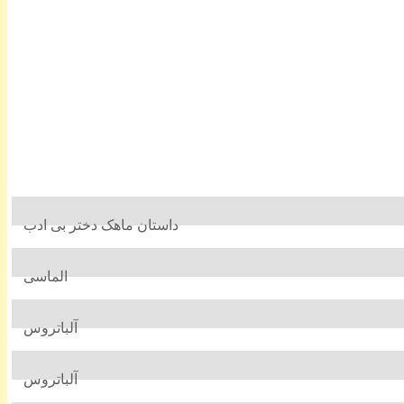
داستان ماهک دختر بی ادب
الماسی
آلباتروس
آلباتروس