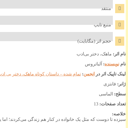
منتقد
منبع تایپ
حجم اثر (مگابایت)
نام اثر:
ماهک، دختر بی‌ادب
نام
نویسنده
:
آلباتروس
لینک تاپیک اثر در
انجمن
:
تمام شده – داستان کوتاه ماهک، دختر بی ادب
ژانر:
فانتزی
سطح:
الماسی
تعداد صفحات:
13
خلاصه:
سیزده تا دوست که مثل یک خانواده در کنار هم زندگی می‌کردند؛ اما یک