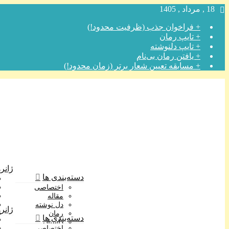
18 , مرداد , 1405
+ فراخوان جذب (ظرفیت محدود!)
+ تایپ رمان
+ تایپ دلنوشته
+ یافتن رمان بی‌نام
+ مسابقه تعیین شعار برتر (زمان محدود!)
ژانره
دسته‌بندی ها
اختصاصی
مقاله
دل نوشته
ژانره
رمان
دسته‌بندی ها
داستان
اختصاصی