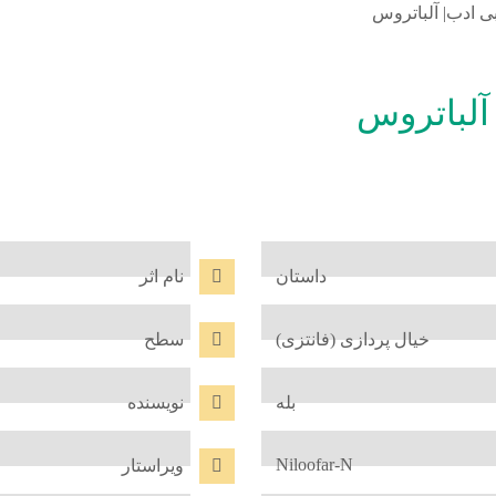
بی ادب| آلباتروس
آلباتروس
داستان
نام اثر
خیال پردازی (فانتزی)
سطح
بله
نویسنده
Niloofar-N
ویراستار