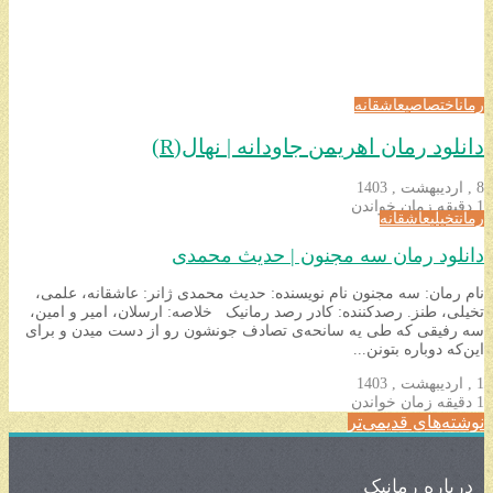
رمان
اختصاصی
عاشقانه
دانلود رمان اهریمن جاودانه | نهال(R)
8 , اردیبهشت , 1403
1 دقیقه زمان خواندن
رمان
تخیلی
عاشقانه
دانلود رمان سه مجنون | حدیث محمدی
نام رمان: سه مجنون نام نویسنده: حدیث محمدی ژانر: عاشقانه، علمی،
تخیلی، طنز. رصدکننده: کادر رصد رمانیک خلاصه: ارسلان، امیر و امین،
سه رفیقی که طی یه سانحه‌ی تصادف جونشون رو از دست میدن و برای
این‌که دوباره بتونن...
1 , اردیبهشت , 1403
1 دقیقه زمان خواندن
نوشته‌های قدیمی‌تر
درباره رمانیک