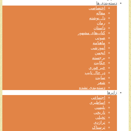
دسته‌بندی ها
اختصاصی
مقاله
دل نوشته
رمان
داستان
کتاب‌های مشهور
صوتی
ماهنامه
آموزشی
انجمن
برجسته
حکایت
خبر فوری
در حال تایپ
سایت
شعر
دسته‌بندی نشده
ژانرها
اجتماعی
اساطیری
پلیسی
تاریخی
تخیلی
تراژدی
ترسناک