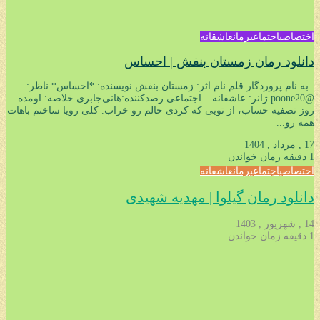
اختصاصی
اجتماعی
رمان
عاشقانه
دانلود رمان زمستان بنفش | احساس
به نام پروردگار قلم نام اثر: زمستان بنفش نویسنده: *احساس* ناظر:
@poone20 ژانر: عاشقانه – اجتماعی رصدکننده:هانی‌جابری خلاصه: اومده
روز تصفیه حساب، از تویی که کردی حالم رو خراب. کلی رویا ساختم باهات
همه رو...
17 , مرداد , 1404
1 دقیقه زمان خواندن
اختصاصی
اجتماعی
رمان
عاشقانه
دانلود رمان گیلوا | مهدیه شهیدی
14 , شهریور , 1403
1 دقیقه زمان خواندن