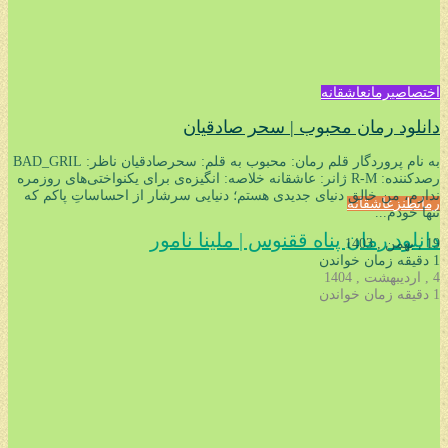
اختصاصی
رمان
عاشقانه
دانلود رمان محبوب | سحر صادقیان
به نام پروردگار قلم رمان: محبوب به قلم: سحرصادقیان ناظر: BAD_GRIL
رﺻﺪﮐﻨﻨﺪه: R-M ژانر: عاشقانه خلاصه: انگیزه‌ی برای یکنواختی‌های روزمره
ندارم، من خالق دنیای جدیدی هستم؛ دنیایی سرشار از احساساتِ پاکم که
رمان
طنز
عاشقانه
تنها خودم...
دانلود رمان پناه ققنوس | ملینا نامور
19 , بهمن , 1403
1 دقیقه زمان خواندن
4 , اردیبهشت , 1404
1 دقیقه زمان خواندن