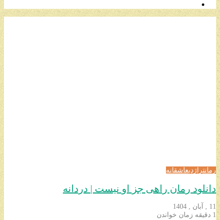
رمان
تراژدی
عاشقانه
دانلود رمان راهی جز او نیست | دردانه
11 , آبان , 1404
1 دقیقه زمان خواندن