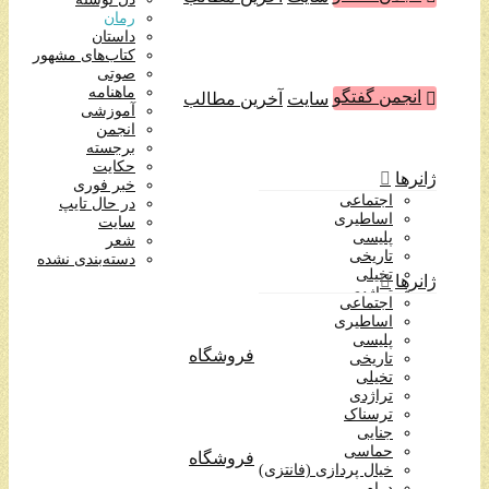
آموزشی
رمان
انجمن
داستان
برجسته
کتاب‌های مشهور
حکایت
صوتی
خبر فوری
ماهنامه
انجمن گفتگو
سایت
آخرین مطالب
در حال تایپ
آموزشی
سایت
انجمن
شعر
برجسته
دسته‌بندی نشده
حکایت
ژانرها
خبر فوری
اجتماعی
در حال تایپ
اساطیری
سایت
پلیسی
شعر
تاریخی
دسته‌بندی نشده
تخیلی
ژانرها
تراژدی
اجتماعی
ترسناک
اساطیری
جنایی
پلیسی
حماسی
فروشگاه
تاریخی
خیال پردازی (فانتزی)
تخیلی
درام
تراژدی
روانشناختی
ترسناک
طنز
جنایی
عاشقانه
حماسی
فروشگاه
علمی تخیلی
خیال پردازی (فانتزی)
فرهنگی
درام