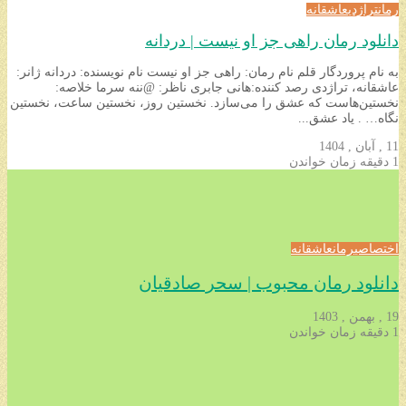
رمان
تراژدی
عاشقانه
دانلود رمان راهی جز او نیست | دردانه
به نام پروردگار قلم نام رمان: راهی جز او نیست نام نویسنده: دردانه ژانر:
عاشقانه، تراژدی رصد کننده:هانی جابری ناظر: @ننه سرما خلاصه:
نخستین‌هاست که عشق را می‌سازد. نخستین روز، نخستین ساعت، نخستین
نگاه… . یاد عشق...
11 , آبان , 1404
1 دقیقه زمان خواندن
اختصاصی
رمان
عاشقانه
دانلود رمان محبوب | سحر صادقیان
19 , بهمن , 1403
1 دقیقه زمان خواندن