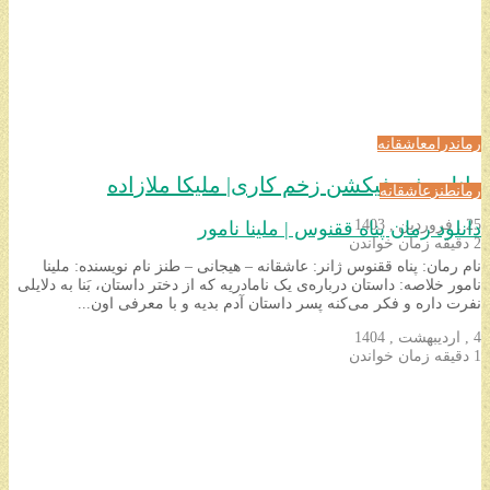
رمان
درام
عاشقانه
دانلود فن فیکشن زخم کاری| ملیکا ملازاده
رمان
طنز
عاشقانه
25 , فروردین , 1403
دانلود رمان پناه ققنوس | ملینا نامور
2 دقیقه زمان خواندن
نام رمان: پناه ققنوس ژانر: عاشقانه – هیجانی – طنز نام نویسنده: ملینا
نامور خلاصه: داستان درباره‌ی یک نامادریه که از دختر داستان، بَنا به دلایلی
نفرت داره و فکر می‌کنه پسر داستان آدم بدیه و با معرفی اون...
4 , اردیبهشت , 1404
1 دقیقه زمان خواندن