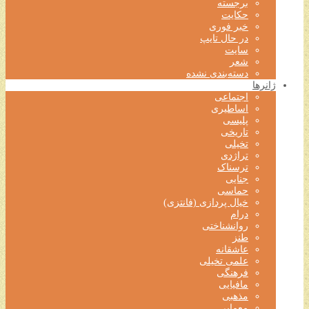
برجسته
حکایت
خبر فوری
در حال تایپ
سایت
شعر
دسته‌بندی نشده
ژانرها
اجتماعی
اساطیری
پلیسی
تاریخی
تخیلی
تراژدی
ترسناک
جنایی
حماسی
خیال پردازی (فانتزی)
درام
روانشناختی
طنز
عاشقانه
علمی تخیلی
فرهنگی
مافیایی
مذهبی
معمایی