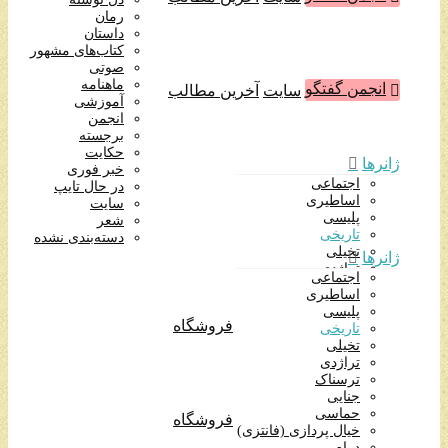
آموزشی
رمان
انجمن
داستان
برجسته
کتاب‌های مشهور
حکایت
صوتی
خبر فوری
ماهنامه
انجمن گفتگو
سایت
آخرین مطالب
در حال تایپ
آموزشی
سایت
انجمن
شعر
برجسته
دسته‌بندی نشده
حکایت
ژانرها
خبر فوری
اجتماعی
در حال تایپ
اساطیری
سایت
پلیسی
شعر
تاریخی
دسته‌بندی نشده
تخیلی
ژانرها
تراژدی
اجتماعی
ترسناک
اساطیری
جنایی
پلیسی
حماسی
فروشگاه
تاریخی
خیال پردازی (فانتزی)
تخیلی
درام
تراژدی
روانشناختی
ترسناک
طنز
جنایی
عاشقانه
حماسی
فروشگاه
علمی تخیلی
خیال پردازی (فانتزی)
فرهنگی
درام