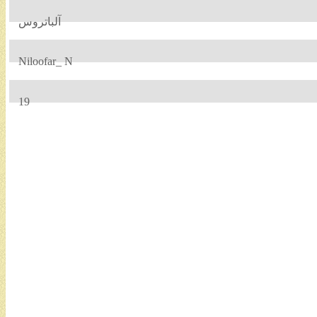
آلباتروس
Niloofar_ N
19