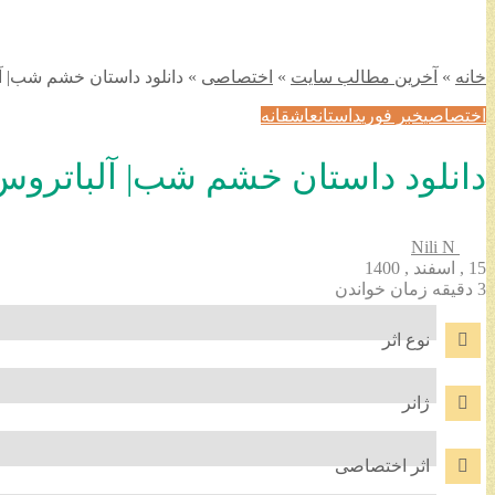
خانه
»
آخرین مطالب سایت
»
اختصاصی
»
دانلود داستان خشم شب| آ
اختصاصی
خبر فوری
داستان
عاشقانه
دانلود داستان خشم شب| آلباتروس
Nili N
15 , اسفند , 1400
3 دقیقه زمان خواندن
نوع اثر
ژانر
اثر اختصاصی