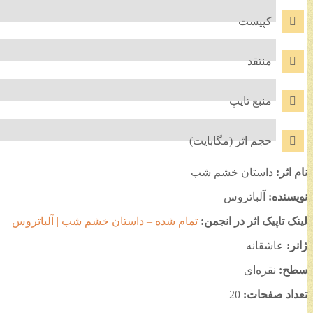
کپیست
منتقد
منبع تایپ
حجم اثر (مگابایت)
نام اثر:
داستان خشم شب
نویسنده:
آلباتروس
لینک تاپیک اثر در انجمن:
تمام شده – داستان خشم شب | آلباتروس
ژانر:
عاشقانه
سطح:
نقره‌ای
تعداد صفحات:
20