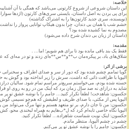
خلاصه:
این داستان شروعی از شروع کارتونی می‌باشد که همگی با آن آشناییت
برای پی بردن به اصل داستان، بایستی سری‌های کارتون (اژدها سواران) 
(نویسنده، سری جدید کارتون‌ها را به اشتراک گذاشته)
خشم شب یا همان بی دندان، چرا بدون هیکاپ توانایی پرواز را نداشت
مصدوم به نما کشیده شده بود؟
(داستان از زبان بی دندان شرح داده می‌شود)
مقدمه:
فقط یک بند باقی مانده بود تا برای هم شویم؛ اما… .
شلاق‌های باد، بر پیکره‌مان ب**و**س**ه‌ای زدند و تو در مه‌ای که ع
برشی از اثر:
گویا تمامم چشم شده بود که دور از سر و صدای اطراف و سخنرانی جک
الیویا با ظرافت ذاتی که داشت، سرش را زیر انداخته بود و گوش به
خسته شده بودم، می‌خواستم سریع‌تر مراسم تمام شود. سالیان درازی ب
شاید به درازای نه صد سال زمان برد که اینک من در رو به روی او قر
جکسون: شاهدخت! لطفاً تکرار کنید… جامم را با نوشه عشق تو پر می
الیویا پس از مکثی، با صدای ظریف و لطیفش که هم‌چو نسیمی گوش‌ه
جکسون: من تا جان دارم، بر تو متعهد هستم و تنها مرگ می‌تواند من را 
الیویا نگاه خاصی تابه‌ام کرد که ل*ب‌هایم به همراه لبخندی محو، کش
جکسون: اینک نوبت شماست شاهزاده… لطفاً تکرار کنید.
چشم در چشم الیویا، منتظر ماندم.
جکسون: جامم را با نوشه عشق تو پر می‌کنم.