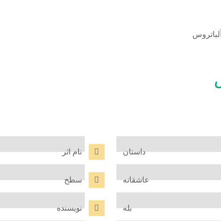
لباتروس
داستان
نام اثر
عاشقانه
سطح
بله
نویسنده