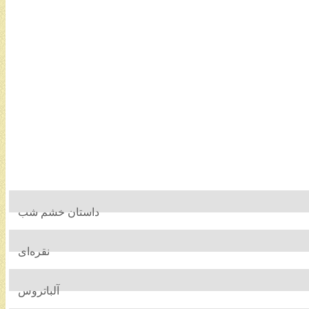
داستان خشم شب
نقره‌ای
آلباتروس