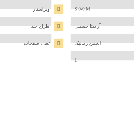
S 0-0 M
ویراستار
آرمیتا حسینی
طراح جلد
انجمن رمانیک
تعداد صفحات
1