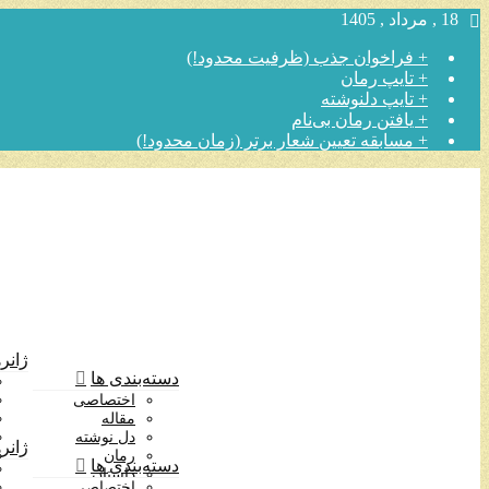
18 , مرداد , 1405
+ فراخوان جذب (ظرفیت محدود!)
+ تایپ رمان
+ تایپ دلنوشته
+ یافتن رمان بی‌نام
+ مسابقه تعیین شعار برتر (زمان محدود!)
ژانره
دسته‌بندی ها
اختصاصی
مقاله
دل نوشته
ژانره
رمان
دسته‌بندی ها
داستان
اختصاصی