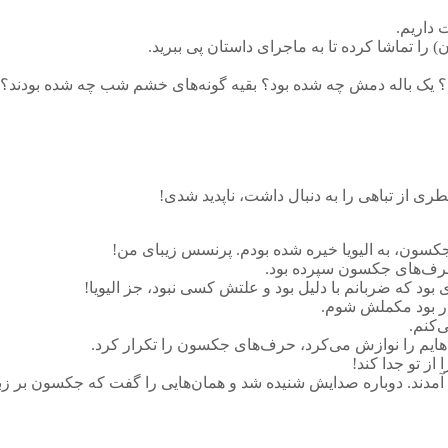
 داریم.
را تماشا کرده تا به ماجرای داستان پی ببرید.
؟ یک باله دمش چه شده بود؟ بقیه گونه‌های خشم شب چه شده بودند؟ آی
طری از تباهی را به دنبال داشت، ناپدید شدی!
سون، به الیویا خیره شده بودم. پرنسس زیبای من!
 حرف‌های جکسون سپرده بود.
ود که ضربانم با دلیل بود و علتش کسی نبود، جز الیویا!
ار بود مکملش شوم.
‌کنم.
ایم را نوازش می‌کرد، حرف‌های جکسون را تکرار کرد.
از تو جدا کند!
 آمدند. دوباره صدایش شنیده شد و همان‌هایی را گفت که جکسون بر زبا