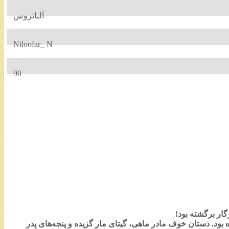
آلباتروس
Niloofar_ N
90
گار برگشته بود!
د. دستان خوف مادر ماهی، گیتای مار گزیده و پنجه‌های پدر