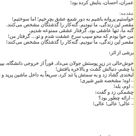
عمران، احسان، بنایش کرده بود!
مقدمه:
خواستیم پروانه باشیم به دور شمع عشق بچرخیم؛ اما سوختیم!
مقصر این زندگی، ما نبودیم. گنه‌کار را گذشتگان مشخص می‌کنند.
گنه ما، تنها عاشقی بود. گرفتار عشقی ممنوعه شدیم.
من حوا بودم که محو سیب سرخ عشقت شدم و تو… گرفتار من!
مقصر این زندگی، ما نبودیم. گنه‌کار را گذشتگان مشخص می‌کنند!
برشی از اثر:
خوش‌حالی در زیر پوستش جولان می‌داد. فوراً از خروجی دانشگاه، بیر
با چشم، دنبالش گشت و بالاخره یافتش!
لبخندی گشاد زد و به سمتش پا تند کرد. سریعاً به داخل ماشین پرید و (سل
– اوه! مشخصه شیرِ شیری!
– اوم، بله!
چشمکی زد و گفت:
– ارائه چطور بود؟
– عالی! عالی! عالی!