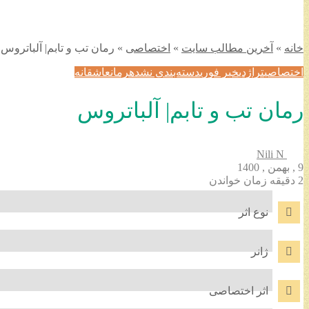
خانه
»
آخرین مطالب سایت
»
اختصاصی
»
رمان تب و تابم| آلباتروس
اختصاصی
تراژدی
خبر فوری
دسته‌بندی نشده
رمان
عاشقانه
رمان تب و تابم| آلباتروس
Nili N
9 , بهمن , 1400
2 دقیقه زمان خواندن
نوع اثر
ژانر
اثر اختصاصی