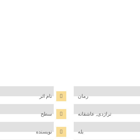
رمان
نام اثر
تراژدی, عاشقانه
سطح
بله
نویسنده