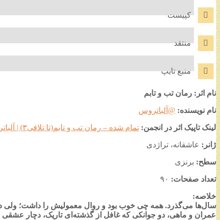
کپیست
منتقد
منبع تایپ
نام اثر: رمان تب و تابم
نام نویسنده:
@آلباتروس
لینک تاپیک اثر در انجمن:
تمام شده – رمان تب و تابم(تا تلافی۳) | آلباتروس
ژانر:
عاشقانه، تراژدی
سطح:
برنزی
تعداد صفحات:
۹۰
خلاصه:
سال‌ها می‌گذرد. همه چی خوب بود و روال معمولیش را داشت؛ ولی دیگر 
عمران و ماهی، دو جوانکی که غافل از گذشته‌ای تاریک، دچار عشقی 