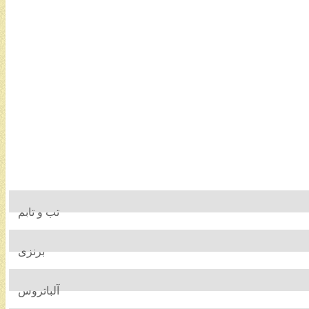
تب و تابم
برنزی
آلباتروس