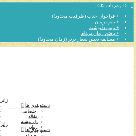
15 , مرداد , 1405
+ فراخوان جذب (ظرفیت محدود!)
+ تایپ رمان
+ تایپ دلنوشته
+ یافتن رمان بی‌نام
+ مسابقه تعیین شعار برتر (زمان محدود!)
ژانره
دسته‌بندی ها
اختصاصی
مقاله
دل نوشته
ژانره
رمان
دسته‌بندی ها
داستان
اختصاصی