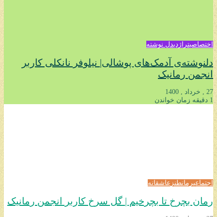
اختصاصی
تراژدی
دل نوشته
دلنوشته‌ی آدمک‌های پوشالی| نیلوفر نانکلی کاربر
انجمن رمانیک
27 , خرداد , 1400
1 دقیقه زمان خواندن
اجتماعی
رمان
طنز
عاشقانه
رمان بچرخ تا بچرخیم | گل سرخ کاربر انجمن رمانیک