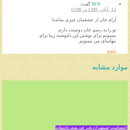
M.N
گفت:
12 , آبان , 1399 در 12:00
آرام جان از عشقمان چیزی نمانده!
تو را به رسم جان دوستت دارم.
ممنونم برای نوشتن این دلنوشته زیبا برام.
مهآسای من ممنونم
پاسخ
موارد مشابه
اختصاصی
برجسته
تراژدی
خبر فوری
شعر
عاشقانه