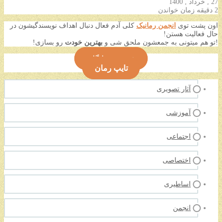
27 , خرداد , 1400
2 دقیقه زمان خواندن
اون پشت توی
انجمن رمانیک
کلی آدم فعال دنبال اهداف نویسندگیشون در
حال فعالیت هستن!
!تو هم میتونی به جمعشون ملحق شی و
بهترین خودت
رو بسازی!
عضویت رایگان
تایپ رمان
آثار تصویری
آموزشی
اجتماعی
اختصاصی
اساطیری
انجمن