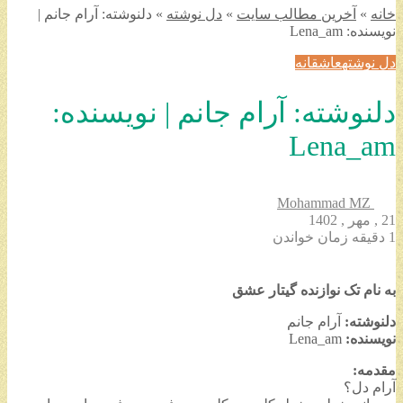
خانه
»
آخرین مطالب سایت
»
دل نوشته
»
دلنوشته: آرام جانم |
نویسنده: Lena_am
دل نوشته
عاشقانه
دلنوشته: آرام جانم | نویسنده:
Lena_am
Mohammad MZ
21 , مهر , 1402
1 دقیقه زمان خواندن
به نام تک نوازنده گیتار عشق
دلنوشته:
آرام جانم
نویسنده:
Lena_am
مقدمه:
آرام دل؟