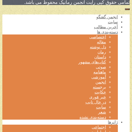
تمامی حقوق کپی رایت انجمن رمانیک محفوظ می باشد.
انجمن گفتگو
سایت
آخرین مطالب
دسته‌بندی ها
اختصاصی
مقاله
دل نوشته
رمان
داستان
کتاب‌های مشهور
صوتی
ماهنامه
آموزشی
انجمن
برجسته
حکایت
خبر فوری
در حال تایپ
سایت
شعر
دسته‌بندی نشده
ژانرها
اجتماعی