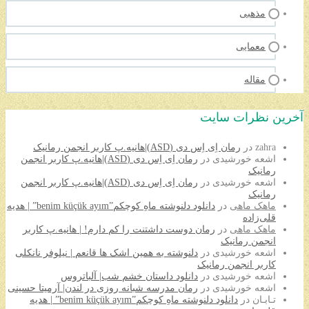
مذهبی
معمایی
مقاله
آخرین نظرات سایت
zahra
در
رمان اِی اِس دی (ASD)|هانیه.پ کاربر انجمن رمانیک
اشعه خورشیدی
در
رمان اِی اِس دی (ASD)|هانیه.پ کاربر انجمن
رمانیک
اشعه خورشیدی
در
رمان اِی اِس دی (ASD)|هانیه.پ کاربر انجمن
رمانیک
ماهک ماهی
در
دانلود دلنوشته ماهِ کوچکم”benim küçük ayım” | هدیه
قلی‌زاده
ماهک ماهی
در
رمان دوست داشتنت را کم دارم! | هانیه.پ کاربر
انجمن رمانیک
اشعه خورشیدی
در
دلنوشته به همین اشک ها قانعم | نیلوفر نانکلی
کاربر انجمن رمانیک
اشعه خورشیدی
در
دانلود داستان خشم شب| آلباتروس
اشعه خورشیدی
در
رمان مدرسه شبانه روزی در لندن| آرمیتا حسینی
تـابـان
در
دانلود دلنوشته ماهِ کوچکم”benim küçük ayım” | هدیه