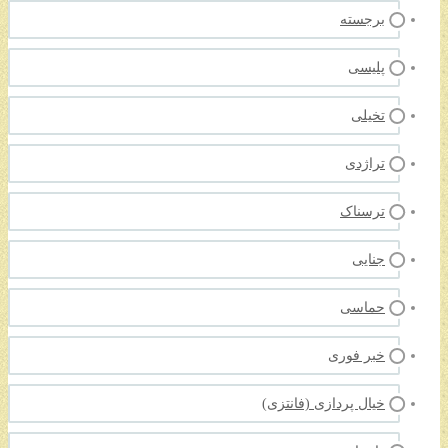
برجسته
پلیسی
تخیلی
تراژدی
ترسناک
جنایی
حماسی
خبر فوری
خیال پردازی (فانتزی)