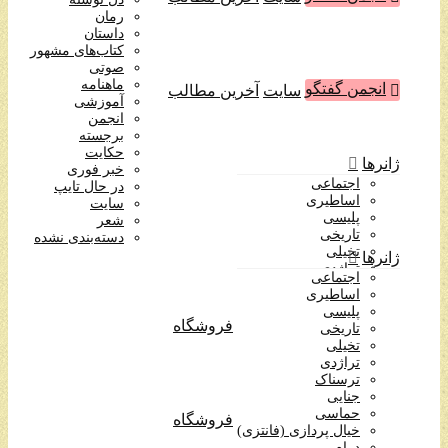
آموزشی
رمان
انجمن
داستان
برجسته
کتاب‌های مشهور
حکایت
صوتی
خبر فوری
ماهنامه
انجمن گفتگو
سایت
آخرین مطالب
در حال تایپ
آموزشی
سایت
انجمن
شعر
برجسته
دسته‌بندی نشده
حکایت
ژانرها
خبر فوری
اجتماعی
در حال تایپ
اساطیری
سایت
پلیسی
شعر
تاریخی
دسته‌بندی نشده
تخیلی
ژانرها
تراژدی
اجتماعی
ترسناک
اساطیری
جنایی
پلیسی
حماسی
فروشگاه
تاریخی
خیال پردازی (فانتزی)
تخیلی
درام
تراژدی
روانشناختی
ترسناک
طنز
جنایی
عاشقانه
حماسی
فروشگاه
علمی تخیلی
خیال پردازی (فانتزی)
فرهنگی
درام