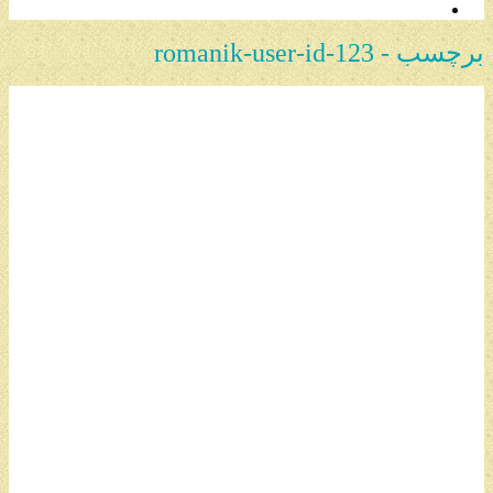
برچسب - romanik-user-id-123