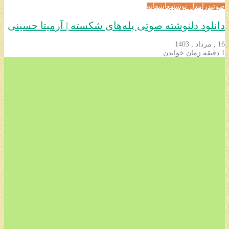
صوتی
درام
دل نوشته
عاشقانه
دانلود دلنوشته صوتی پله‌های شکسته | آرمیتا حسینی
16 , مرداد , 1403
1 دقیقه زمان خواندن