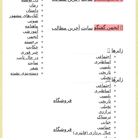
آموزشی
رمان
انجمن
داستان
برجسته
کتاب‌های مشهور
حکایت
صوتی
خبر فوری
ماهنامه
انجمن گفتگو
سایت
آخرین مطالب
در حال تایپ
آموزشی
سایت
انجمن
شعر
برجسته
دسته‌بندی نشده
حکایت
ژانرها
خبر فوری
اجتماعی
در حال تایپ
اساطیری
سایت
پلیسی
شعر
تاریخی
دسته‌بندی نشده
تخیلی
ژانرها
تراژدی
اجتماعی
ترسناک
اساطیری
جنایی
پلیسی
حماسی
فروشگاه
تاریخی
خیال پردازی (فانتزی)
تخیلی
درام
تراژدی
روانشناختی
ترسناک
طنز
جنایی
عاشقانه
حماسی
فروشگاه
علمی تخیلی
خیال پردازی (فانتزی)
فرهنگی
درام