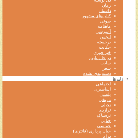
دل نوشته
رمان
داستان
کتاب‌های مشهور
صوتی
ماهنامه
آموزشی
انجمن
برجسته
حکایت
خبر فوری
در حال تایپ
سایت
شعر
دسته‌بندی نشده
ژانرها
اجتماعی
اساطیری
پلیسی
تاریخی
تخیلی
تراژدی
ترسناک
جنایی
حماسی
خیال پردازی (فانتزی)
درام