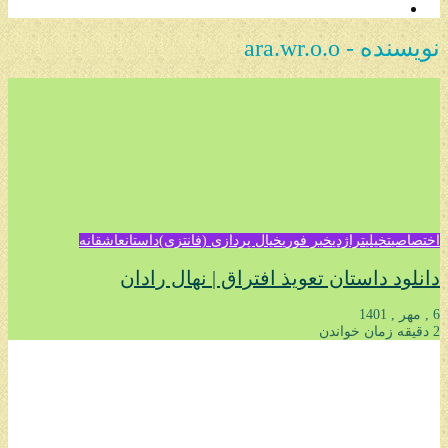
نویسنده - ara.wr.o.o
اختصاصی
تخیلی
تراژدی
خبر فوری
خیال پردازی (فانتزی)
داستان
عاشقانه
دانلود داستان تعویذ افتراق | نهال رادان
6 , مهر , 1401
2 دقیقه زمان خواندن