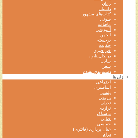
رمان
داستان
کتاب‌های مشهور
صوتی
ماهنامه
آموزشی
انجمن
برجسته
حکایت
خبر فوری
در حال تایپ
سایت
شعر
دسته‌بندی نشده
ژانرها
اجتماعی
اساطیری
پلیسی
تاریخی
تخیلی
تراژدی
ترسناک
جنایی
حماسی
خیال پردازی (فانتزی)
درام