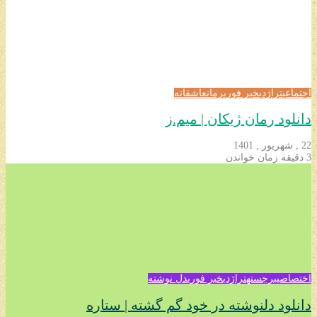
اجتماعی
تراژدی
خبر فوری
رمان
عاشقانه
دانلود رمان ژیکان | میم.ز
22 , شهریور , 1401
3 دقیقه زمان خواندن
اختصاصی
برجسته
تراژدی
خبر فوری
دل نوشته
دانلود دلنوشته در خود گم گشته | ستاره