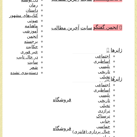
آموزشی
رمان
انجمن
داستان
برجسته
کتاب‌های مشهور
حکایت
صوتی
خبر فوری
ماهنامه
انجمن گفتگو
سایت
آخرین مطالب
در حال تایپ
آموزشی
سایت
انجمن
شعر
برجسته
دسته‌بندی نشده
حکایت
ژانرها
خبر فوری
اجتماعی
در حال تایپ
اساطیری
سایت
پلیسی
شعر
تاریخی
دسته‌بندی نشده
تخیلی
ژانرها
تراژدی
اجتماعی
ترسناک
اساطیری
جنایی
پلیسی
حماسی
فروشگاه
تاریخی
خیال پردازی (فانتزی)
تخیلی
درام
تراژدی
روانشناختی
ترسناک
طنز
جنایی
عاشقانه
حماسی
فروشگاه
علمی تخیلی
خیال پردازی (فانتزی)
فرهنگی
درام