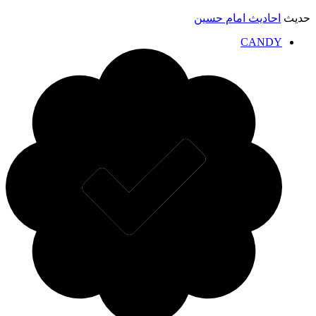
دیث
احادیث امام حسین
CANDY