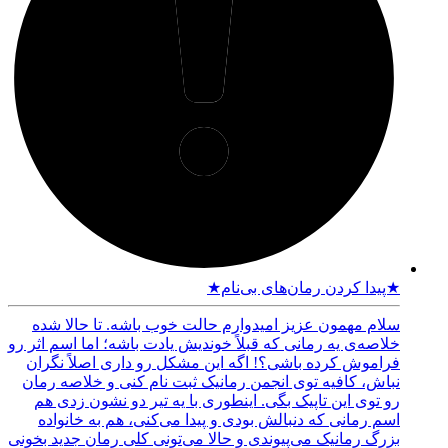
★پیدا کردن رمان‌های بی‌نام★
سلام مهمون عزیز امیدوارم حالت خوب باشه. تا حالا شده
خلاصه‌ی یه رمانی که قبلاً خوندیش یادت باشه؛ اما اسم اثر رو
فراموش کرده باشی؟! اگه این مشکل رو داری اصلاً نگران
نباش، کافیه توی انجمن رمانیک ثبت نام کنی و خلاصه رمان
رو توی این تاپیک بگی. اینطوری با یه تیر دو نشون زدی هم
اسم رمانی که دنبالش بودی و پیدا می‌کنی، هم به خانواده
بزرگ رمانیک می‌پیوندی و حالا می‌تونی کلی رمان جدید بخونی