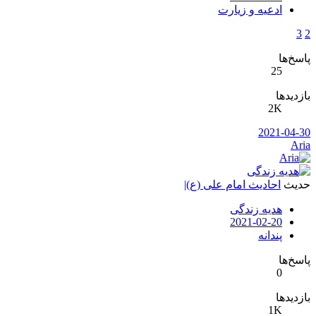
ادعیه و زیارت
3
سخ‌ها
25
زدیدها
2K
2021-04-3
Ari
دیث
احادیث امام علی (ع)|
هدیه زندگی
2021-02-20
پندانه
سخ‌ها
0
زدیدها
1K