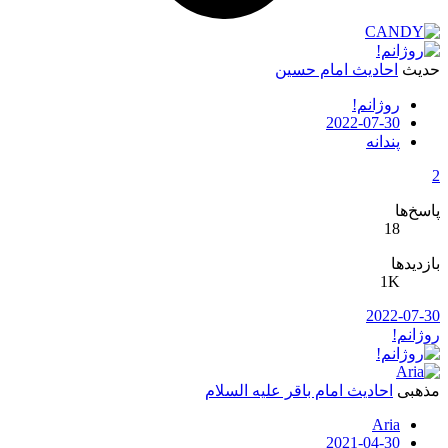
دیث
احادیث امام حسین
روژانم!
2022-07-30
پندانه
سخ‌ها
18
زدیدها
1K
2022-07-3
ژانم!
ذهبی
احادیث امام باقر علیه السلام
Aria
2021-04-30