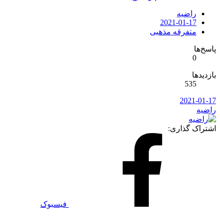
راضیه
2021-01-17
متفرقه مذهبی
سخ‌ها
0
زدیدها
535
2021-01-1
اضیه
شتراک گذاری:
فیسبوک