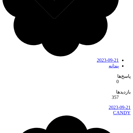
2023-09-21
پندانه
سخ‌ها
0
زدیدها
357
2023-09-2
CAND