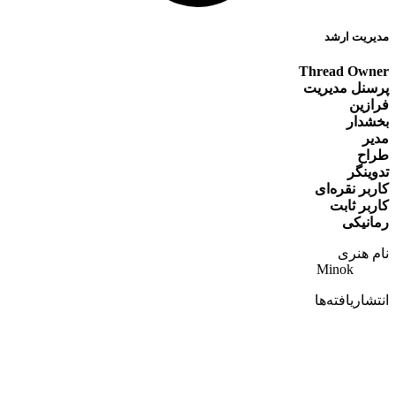
یریت ارشد
Thread Owne
رسنل مدیریت
رازین
خشدار
دیر
راح
وینگر
ربر نقره‌ای
ربر ثابت
مانیکی
ام هنری
Minok
تشاریافته‌ها