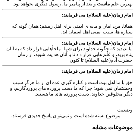
هترین علم
ماست
و بعد از پیامبر ما، رسول دیگری نخواهد بود.
ام زمان(علیه السلام) می فرمایند:
انا، من، امان و مایه ی ایمنی برای اهل زمینم؛ همان گونه که
اره ها، سبب ایمنی اهل آسمان اند.
ام زمان(علیه السلام) می فرمایند:
ا ندیدید که چگونه خداوند برای شما، ملجأهایی قرار داد که به آنان
اه برید، و عَلَم هایی قرار داد تا با آنان هدایت شوید، از زمان
ضرت آدم(علیه السلام) تا کنون.
ام زمان(علیه السلام) می فرمایند:
ق با ما اهل بیت است و کناره گیری عده ای از ما هرگز سبب
حشتمان نمی شود؛ چرا که ما دست پرورده های پروردگاریم، و
یگر مخلوقین خداوند، دست پرورده های ما هستند.
ضعیت
موضوع بسته شده است و نمی‌توان پاسخ جدیدی فرستاد.
وضوعات مشابه