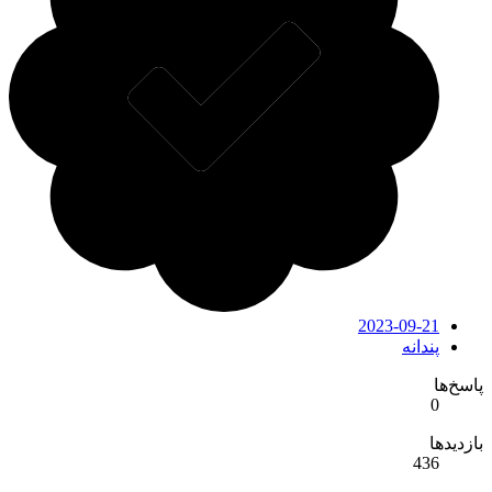
2023-09-21
پندانه
سخ‌ها
0
زدیدها
436