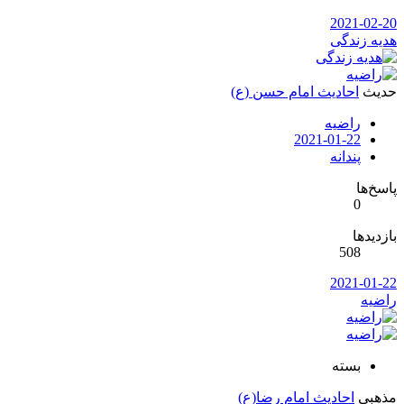
2021-02-2
دیه زندگی
دیث
احادیث امام حسن (ع)
راضیه
2021-01-22
پندانه
سخ‌ها
0
زدیدها
508
2021-01-2
اضیه
بسته
ذهبی
احادیث امام رضا(ع)