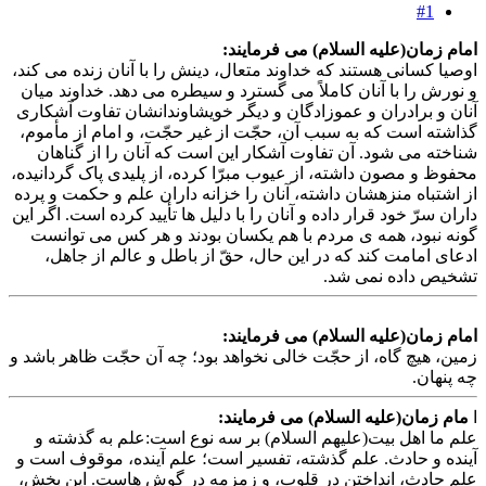
#1
ام زمان(علیه السلام) می فرمایند:
صیا کسانی هستند که خداوند متعال، دینش را با آنان زنده می کند،
نورش را با آنان کاملاً می گسترد و سیطره می دهد. خداوند میان
نان و برادران و عموزادگان و دیگر خویشاوندانشان تفاوت آشکاری
ذاشته است که به سبب آن، حجّت از غیر حجّت، و امام از مأموم،
ناخته می شود. آن تفاوت آشکار این است که آنان را از گناهان
فوظ و مصون داشته، از عیوب مبرّا کرده، از پلیدی پاک گردانیده،
 اشتباه منزهشان داشته، آنان را خزانه داران علم و حکمت و پرده
ران سرّ خود قرار داده و آنان را با دلیل ها تأیید کرده است. اگر این
ونه نبود، همه ی مردم با هم یکسان بودند و هر کس می توانست
عای امامت کند که در این حال، حقّ از باطل و عالم از جاهل،
شخیص داده نمی شد.
ام زمان(علیه السلام) می فرمایند:
ین، هیچ گاه، از حجّت خالی نخواهد بود؛ چه آن حجّت ظاهر باشد و
 پنهان.
ام زمان(علیه السلام) می فرمایند:
لم ما اهل بیت(علیهم السلام) بر سه نوع است:علم به گذشته و
ینده و حادث. علم گذشته، تفسیر است؛ علم آینده، موقوف است و
لم حادث، انداختن در قلوب، و زمزمه در گوش هاست. این بخش،