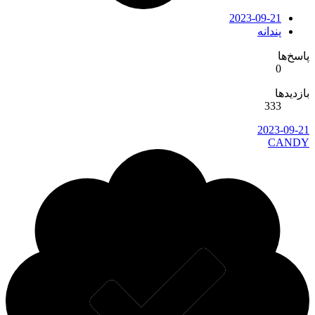
2023-09-21
پندانه
سخ‌ها
0
زدیدها
333
2023-09-2
CAND