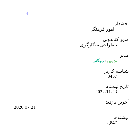
4
خشدار
- امور فرهنگی
یر کتابدونی
- طراحی - نگارگری
دیر
تدوین
+
میکس
ناسه کاربر
3457
ریخ ثبت‌نام
2022-11-23
رین بازدید
2026-07-21
شته‌ها
2,847