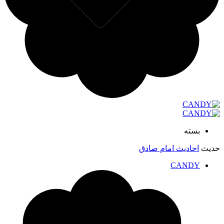
بسته
دیث
احادیث امام صادق
CANDY