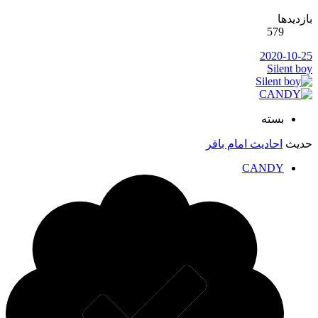
زدیدها
579
2020-10-2
Silent b
بسته
دیث
احادیث امام باقر
CANDY