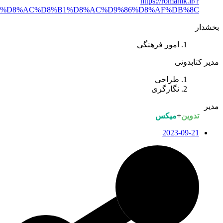
https://romanik.ir/?
s=%D8%AC%D8%B1%D8%AC%D9%86%D8%AF%DB%8C
خشدار
امور فرهنگی
یر کتابدونی
طراحی
نگارگری
دیر
تدوین
+
میکس
2023-09-21