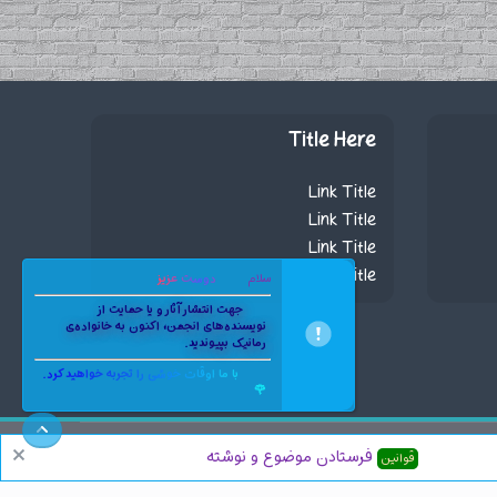
Title Here
Link Title
Link Title
Link Title
Link Title
سلام
دوست عزیز
جهت انتشار آثار و یا حمایت از
نویسنده‌های انجمن، اکنون به خانواده‌ی
رمانیک بپیوندید.
با ما اوقات خوشی را تجربه خواهید کرد.
🌹
بالا
فرستادن موضوع و نوشته
قوانین