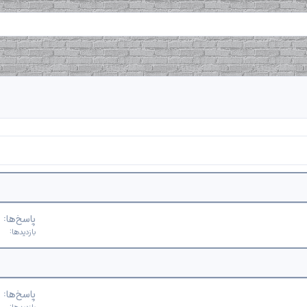
چ
پاسخ‌ها
س
بازدیدها
ب
ا
ن
پاسخ‌ها