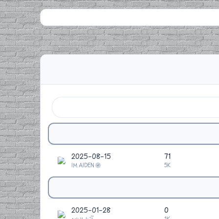
2025-08-15
71
IM AIDEN
5K
2025-01-28
0