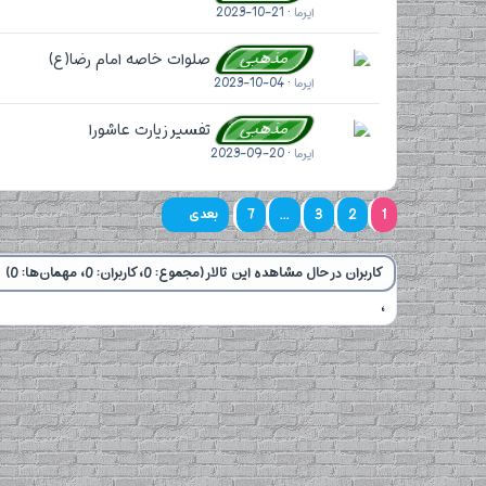
ایرما
2023-10-21
مذهبی
صلوات خاصه امام رضا(ع)
ایرما
2023-10-04
مذهبی
تفسیر زیارت عاشورا
ایرما
2023-09-20
1
2
3
...
7
بعدی
کاربران در حال مشاهده این تالار (مجموع: 0، کاربران: 0، مهمان‌ها: 0)