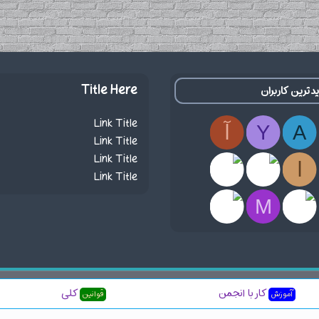
Title Here
دترین کاربران
Link Title
A
Y
آ
Link Title
Link Title
ا
Link Title
M
هنما
R
کار با انجمن
کلی
آموزش
قوانین
S
S