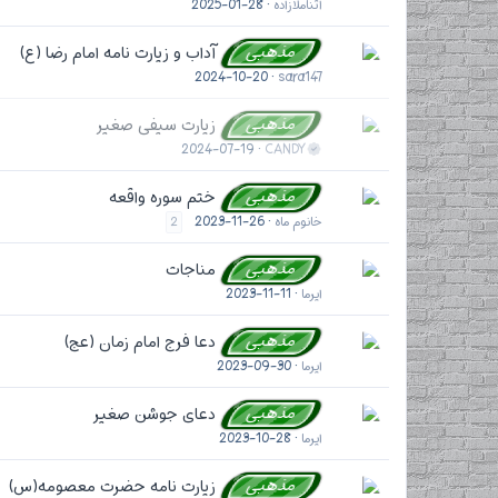
آتناملازاده
2025-01-28
مذهبی
آداب و زیارت نامه امام رضا (ع)
2024-10-20
sara147
مذهبی
زیارت سیفی صغیر
2024-07-19
CANDY
مذهبی
ختم سوره واقعه
خانوم ماه
2023-11-26
2
مذهبی
مناجات
ایرما
2023-11-11
مذهبی
دعا فرج امام زمان (عج)
ایرما
2023-09-30
مذهبی
دعای جوشن صغیر
ایرما
2023-10-28
مذهبی
زیارت نامه حضرت معصومه(س)