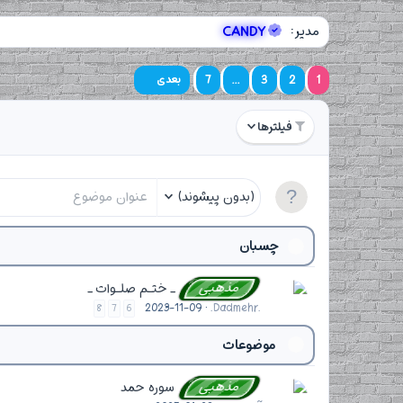
مدیر:
CANDY
1
2
3
...
7
بعدی
فیلترها
(بدون پیشوند)
چسبان
مذهبی
_ ختـم صلـوات _
2023-11-09
.Dadmehr.
8
7
6
موضوعات
مذهبی
سوره حمد