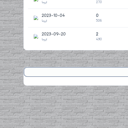
270
ایرما
2023-10-04
0
506
ایرما
2023-09-20
2
430
ایرما