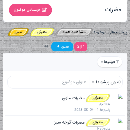
مضرات
فرستادن موضوع
مشاهده همه
معرفی
متن
پیشوندهای موجود:
آخر
1 از 2
بعدی
فیلترها
(بدون پیشوند)
معرفی
مضرات ملون
ARENA
پاسخ‌ها
1
2023-08-04
معرفی
مضرات گوجه سبز
Nstrn_jz