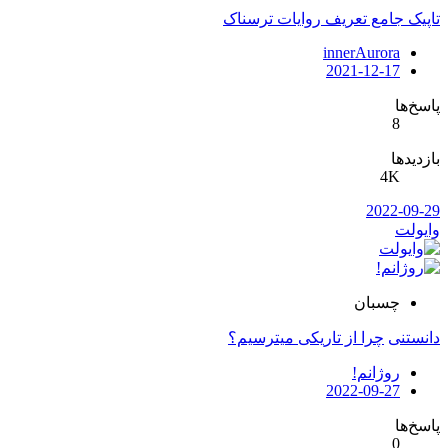
تاپیک جامع تعریف روایات ترسناک
innerAurora
2021-12-17
پاسخ‌ها
8
بازدیدها
4K
2022-09-29
وایولت
چسبان
دانستنی
چرا از تاریکی میترسیم؟
روژانم!
2022-09-27
پاسخ‌ها
0