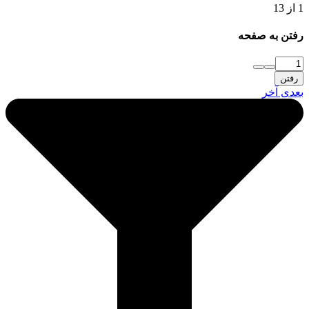
1 از 13
رفتن به صفحه
رفتن
بعدی
آخر