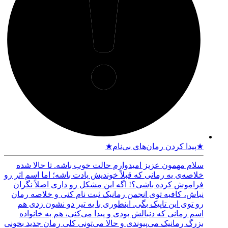
★پیدا کردن رمان‌های بی‌نام★
سلام مهمون عزیز امیدوارم حالت خوب باشه. تا حالا شده
خلاصه‌ی یه رمانی که قبلاً خوندیش یادت باشه؛ اما اسم اثر رو
فراموش کرده باشی؟! اگه این مشکل رو داری اصلاً نگران
نباش، کافیه توی انجمن رمانیک ثبت نام کنی و خلاصه رمان
رو توی این تاپیک بگی. اینطوری با یه تیر دو نشون زدی هم
اسم رمانی که دنبالش بودی و پیدا می‌کنی، هم به خانواده
بزرگ رمانیک می‌پیوندی و حالا می‌تونی کلی رمان جدید بخونی