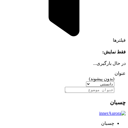
فیلترها
فقط نمایش:
در حال بارگیری...
عنوان
(بدون پیشوند)
چسبان
چسبان