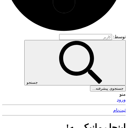
توسط:
جستجو
جستجوی پیشرفته...
منو
ورود
ثبت‌نام
اینجا رمانیکــ ـه!