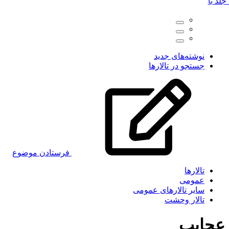
لد با
نوشته‌های جدید
جستجو در تالارها
فرستادن موضوع
تالارها
عمومی
سایر تالارهای عمومی
تالار وحشت
عجایب