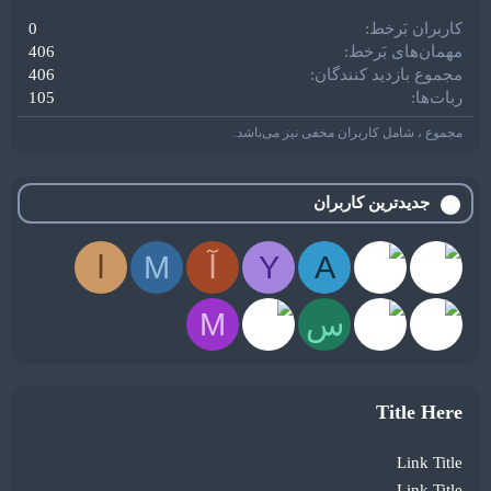
کاربران بَرخط
0
مهمان‌های بَرخط
406
مجموع بازدید کنندگان
406
ربات‌ها
105
مجموع ، شامل کاربران مخفی نیز می‌باشد.
جدیدترین کاربران
A
Y
آ
M
ا
س
M
Title Here
Link Title
Link Title