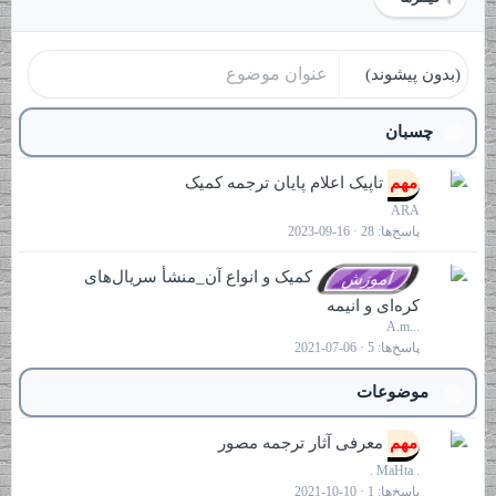
(بدون پیشوند)
چسبان
چ
مهم
تاپیک اعلام پایان ترجمه کمیک
س
ARA
ب
پاسخ‌ها
28
2023-09-16
ا
ن
ب
چ
کمیک و انواع آن_منشأ سریال‌های
آموزش
س
س
کره‌ای و انیمه
ت
ب
A.m...
ه
ا
پاسخ‌ها
5
2021-07-06
ن
موضوعات
مهم
معرفی آثار ترجمه مصور
. MaHta .
پاسخ‌ها
1
2021-10-10