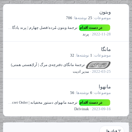
وبتون‌
موضوعات
25
نوشته‌ها
706
در دست اقدام
ترجمهٔ وبتون مُرده/فصل چهارم | پرند یادگاریان
2022-11-28
پرند
مانگا
موضوعات
1
نوشته‌ها
32
ترجمهٔ مانگای دفترچه‌ی مرگ | آرا(هستی همتی)
متروکه
2022-03-25
مدیر ادیت
مانهوا
موضوعات
6
نوشته‌ها
56
در دست اقدام
ترجمه مانهوای دستور مخفیانه | Delvinak | Secret Order
Delvinak
2023-09-16
فیلترها