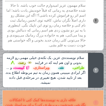
سلام مهمون عزیز امیدوارم حالت خوب باشه. تا حالا
شده خلاصه‌ی یه رمانی که قبلاً خوندیش یادت باشه؛ اما
اسم اثر رو فراموش کرده باشی؟! اگه این مشکل رو
داری اصلاً نگران نباش، کافیه توی انجمن رمانیک ثبت
نام کنی و خلاصه رمان رو توی این تاپیک بگی. اینطوری
با یه تیر دو نشون زدی هم اسم رمانی که دنبالش بودی
و پیدا می‌کنی، هم به خانواده بزرگ رمانیک می‌پیوندی و
حالا می‌تونی کلی رمان جدید بخونی و اگه خواستی هم
خودت دست به قلم بشی.
سلام نویسنده‌ی عزیز، یک نکته‌ی خیلی مهمی رو لازمه
بدونی و اون هم اینه که در فرایند
رصد،
طراحی،
نقد،
ویراستاری،
کپیست،
و ...
اگر ایرادی میبینی همون زمان به تیم مربوطه اطلاع بده.
بعد از تایید شدن، هیچ تغییری در مرحله‌ی قبل داده
نمیشه.
علاقه داری به نویسنده‌ها کمک کنی تا اشکالات
نگارشی خودشون رو برطرف کنن؟ برای ویراستار شدن