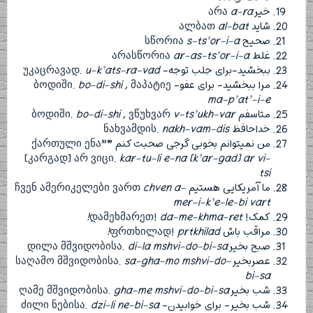
خیر არა
a-ra
شاید ალბათ
al-bat
صحیح სწორია
s-ts’or-i-a
غلط არასწორია
ar-as-ts’or-i-a
ببخشید-برای جلب توجه- უკაცრავად.
u-k’ats-ra-vad
مرا ببخشید- برای عفو- ბოდიში.
, მაპატიე
bo-di-shi
ma-p’at’-i-e
متاسفم ბოდიში.
v-ts’ukh-var
, ვწუხვარ
bo-di-shi
خداحافظ ნახვამდის.
nakh-vam-dis
من نمیتوانم بخوبی گرجی صحبت کنم “ქართული ენა”
[კარგად] არ ვიცი.
kar-tu-li e-na [k’ar-gad] ar vi-
tsi
ما آمریکایی هستیم ჩვენ ამერიკელები ვართ
chven a-
mer-i-k’e-le-bi vart
کمک! დამეხმარეთ!
da-me-khma-ret!
مراقب باش ფრთხილად!
prtkhilad!
صبح بخیر დილა მშვიდობისა.
di-la mshvi-do-bi-sa
عصربخیر საღამო მშვიდობისა.
sa-gha-mo mshvi-do-
bi-sa
شب بخیر ღამე მშვიდობისა.
gha-me mshvi-do-bi-sa
شب بخیر- برای خوابیدن- ძილი ნებისა.
dzi-li ne-bi-sa