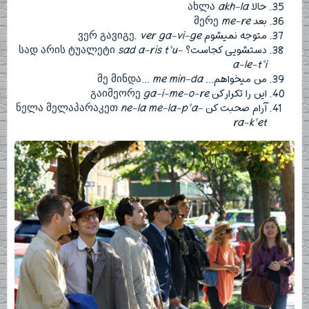
حالا ახლა
akh-la
بعد მერე
me-re
متوجه نمیشوم ვერ გავიგე.
ver ga-vi-ge
دستشویی کجاست؟ სად არის ტუალეტი
sad a-ris t’u-
a-le-t’i
من میخواهم… მე მინდა…
me min-da
این را تکرار کن გაიმეორე
ga-i-me-o-re
آرام صحبت کن ნელა მელაპარაკეთ
ne-la me-la-p’a-
ra-k’et