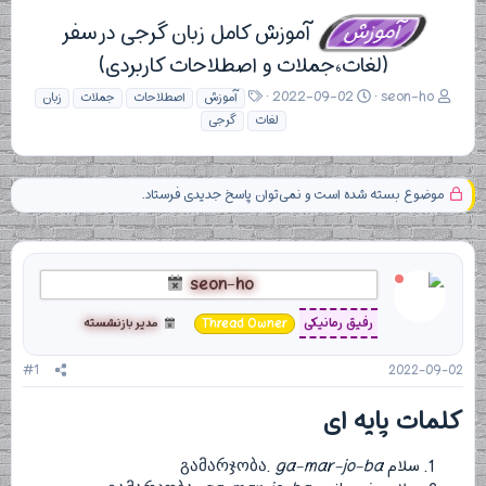
آموزش
آموزش کامل زبان گرجی در سفر
(لغات،جملات و اصطلاحات کاربردی)
ن
ت
ب
2022-09-02
seon-ho
آموزش
اصطلاحات
جملات
زبان
و
ا
ر
لغات
گرجی
ی
ر
چ
س
ی
س
ن
خ
ب‌
د
ش
ه
موضوع بسته شده است و نمی‌توان پاسخ جدیدی فرستاد.
ه
ر
ا
م
و
و
ع
ض
seon-ho
و
ع
رفیق رمانیکی
Thread Owner
مدیر بازنشسته
#1
2022-09-02
کلمات پایه ای​
سلام გამარჯობა.
ga-mar-jo-ba