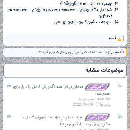
چقدر؟ რამდენი ram-de-ni
شما دارید؟ inanimate – გაქვთ gakvt animate – გყავთ
gq’avt
متوجه میشوی؟ გაიგე ga-i-ge
فاطره
و
ا
ک
موضوع بسته شده است و نمی‌توان پاسخ جدیدی فرستاد.
ن
ش‌
ه
ا
موضوعات مشابه
[
ی
پ
ب
آموزش
ضمایر در فرانسه (آموزش کامل یک بار برای
س
س
ن
همیشه)
د
ت
seon-ho
بقیه زبان‌ها
ه
ه
پاسخ‌ها
0
2022-09-09
ا
]
:
ب
آموزش
صرف فعل در فرانسه: آموزش کامل با
س
مثال (و 6 ترفند یادگیری بهتر)
ت
seon-ho
بقیه زبان‌ها