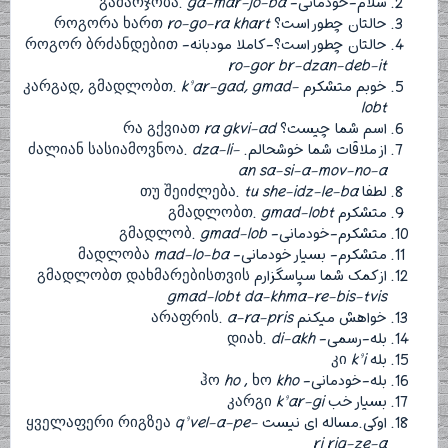
سلام-خودمانی- გამარჯობა.
ga-mar-jo-ba
حالتان چطور است؟ როგორა ხართ
ro-go-ra khart
حالتان چطور است؟-کاملا مودبانه- როგორ ბრძანდებით
ro-gor br-dzan-deb-it
خوبم متشکرم კარგად, გმადლობთ.
k’ar-gad, gmad-
lobt
اسم شما چیست؟ რა გქვიათ
ra gkvi-ad
از ملاقات شما خوشحالم. ძალიან სასიამოვნოა.
dza-li-
an sa-si-a-mov-no-a
لطفا თუ შეიძლება.
tu she-idz-le-ba
متشکرم გმადლობთ.
gmad-lobt
متشکرم-خودمانی- გმადლობ.
gmad-lob
متشکرم- بسیار خودمانی- მადლობა
mad-lo-ba
از کمک شما سپاسگزارم გმადლობთ დახმარებისთვის
gmad-lobt da-khma-re-bis-tvis
خواهش میکنم არაფრის.
a-ra-pris
بله-رسمی- დიახ.
di-akh
بله კი
k’i
بله-خودمانی- ჰო
kho
, ხო
ho
بسیار خب კარგი
k’ar-gi
اوکی.مساله ای نیست ყველაფერი რიგზეა
q’vel-a-pe-
ri rig-ze-a