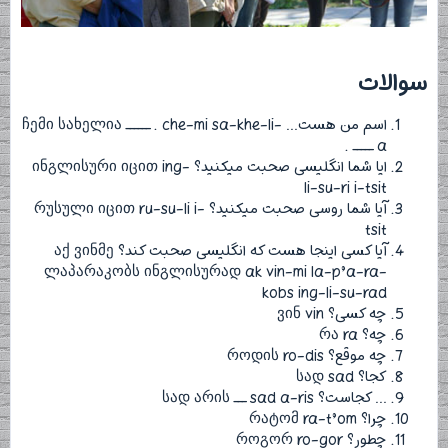
سوالات​
اسم من هست… ჩემი სახელია ______ . che-mi sa-khe-li-
a _____ .
ایا شما انگلیسی صحبت میکنید؟ ინგლისური იცით ing-
li-su-ri i-tsit
آیا شما روسی صحبت میکنید؟ რუსული იცით ru-su-li i-
tsit
آیا کسی اینجا هست که انگلیسی صحبت کند؟ აქ ვინმე
ლაპარაკობს ინგლისურად ak vin-mi la-p’a-ra-
kobs ing-li-su-rad
چه کسی؟ ვინ vin
چه؟ რა ra
چه موقع؟ როდის ro-dis
کجا؟ სად sad
… کجاست؟ სად არის ___ sad a-ris
چرا؟ რატომ ra-t’om
چطور؟ როგორ ro-gor