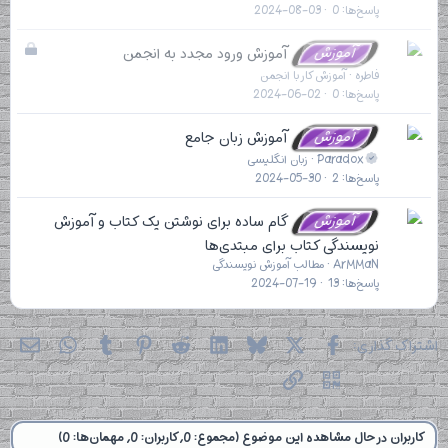
ه
پاسخ‌ها
0
2024-08-03
ب
آموزش
آموزش ورود مجدد به انجمن
س
فاطره
آموزش کار با انجمن
ت
پاسخ‌ها
0
2024-06-02
ه
آموزش
آموزش زبان جامع
Paradox
زبان انگلیسی
پاسخ‌ها
2
2024-05-30
آموزش
گام ساده برای نوشتن یک کتاب و آموزش
نویسندگی کتاب برای مبتدی‌ها
ArMMaN
مطالب آموزش نویسندگی
پاسخ‌ها
13
2024-07-19
X
فیسبوک
Bluesky
LinkedIn
Reddit
Pinterest
Tumblr
ایمی
hatsApp
اشتراک گذاری:
QR Code
پیوند
کاربران در حال مشاهده این موضوع (مجموع: 0, کاربران: 0, مهمان‌ها: 0)