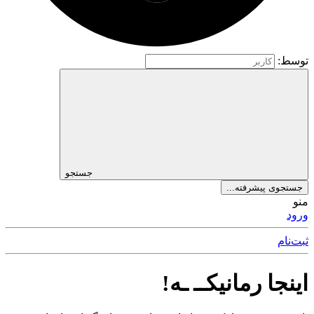
توسط:
جستجو
جستجوی پیشرفته...
منو
ورود
ثبت‌نام
اینجا رمانیکــ ـه!