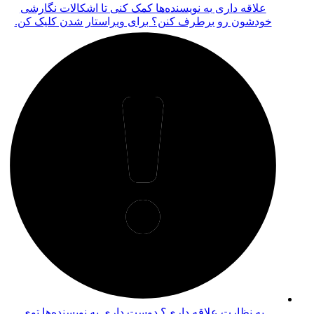
رشی
 کن.
توی