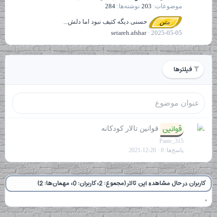
موضوعات
203
نوشته‌ها
284
حسنی دیگه کثیف نبود اما دلش...
متن
setareh.afshar
2025-05-05
فیلترها
قوانین
ب
قوانين تالار کودکانه
س
Panic_315
ت
پاسخ‌ها
0
2021-12-20
ه
کاربران در حال مشاهده این تالار (مجموع: 2، کاربران: 0، مهمان‌ها: 2)