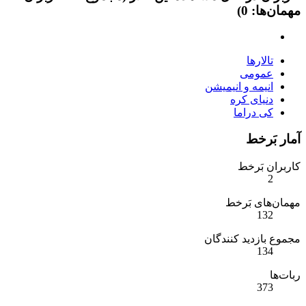
مهمان‌ها: 0)
تالارها
عمومی
انیمه و انیمیشن
دنیای کره
کی دراما
آمار بَرخط
کاربران بَرخط
2
مهمان‌های بَرخط
132
مجموع بازدید کنندگان
134
ربات‌ها
373