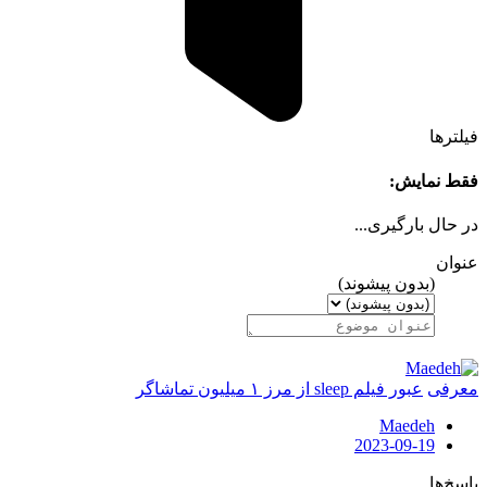
فیلترها
فقط نمایش:
در حال بارگیری...
عنوان
(بدون پیشوند)
معرفی
عبور فیلم sleep از مرز ۱ میلیون تماشاگر
Maedeh
2023-09-19
پاسخ‌ها