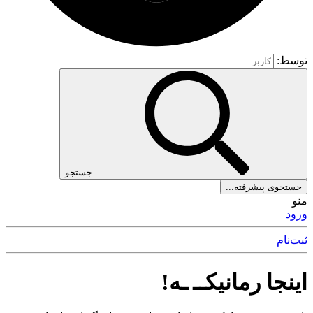
توسط:
جستجو
جستجوی پیشرفته...
منو
ورود
ثبت‌نام
اینجا رمانیکــ ـه!