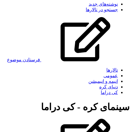
نوشته‌های جدید
جستجو در تالارها
فرستادن موضوع
تالارها
عمومی
انیمه و انیمیشن
دنیای کره
کی دراما
سینمای کره - کی دراما