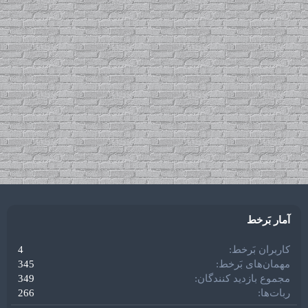
آمار بَرخط
کاربران بَرخط
4
مهمان‌های بَرخط
345
مجموع بازدید کنندگان
349
ربات‌ها
266