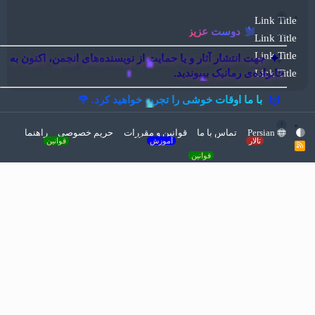
Link Title
سلام
دوست عزیز
Link Title
Link Title
جهت انتشار آثار و یا حمایت از نویسنده‌های انجمن، اکنون به
Link Title
خانواده‌ی رمانیک بپیوندید.
با ما اوقات خوشی را تجربه خواهید کرد. 🌹
Persian
تماس با ما
قوانین و مقررات
حریم خصوصی
راهنما
فراخوان‌ها
کار با انجمن
کلی
تالار
آموزش
قوانین
R
فرستادن موضوع و نوشته
S
قوانین
S