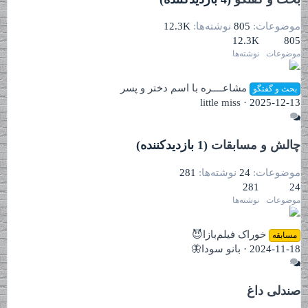
موضوعات
805
نوشته‌ها
12.3K
12.3K
805
موضوعات
نوشته‌ها
مشاعــــره با اسم دختر و پسر
بحث و گفتگو
little miss
2025-12-13
چالش و مسابقات
(1 بازدیدکننده)
موضوعات
24
نوشته‌ها
281
281
24
موضوعات
نوشته‌ها
خوراک فیلم‌بازا😈
مسابقه
2024-11-18
بانو سودا🦋
صندلی داغ