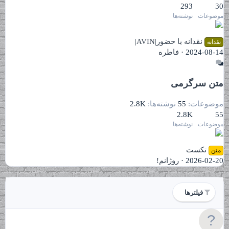
293
30
موضوعات
نوشته‌ها
نقدانه با حضور|AVIN|
نقدانه
2024-08-14
فاطره
متن سرگرمی
موضوعات
55
نوشته‌ها
2.8K
2.8K
55
موضوعات
نوشته‌ها
تکست
متن
2026-02-20
روژانم!
فیلترها