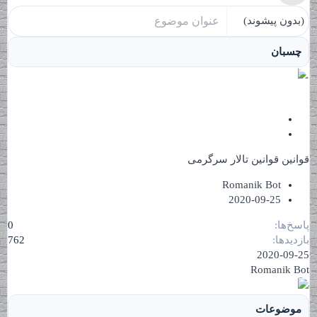
(بدون پیشوند)
چسبان
ب
چ
س
ت
س
قوانین
قوانین تالار سرگرمی
ب
ه
ا
Romanik Bot
ن
2020-09-25
پاسخ‌ها
0
بازدیدها
762
2020-09-25
Romanik Bot
موضوعات