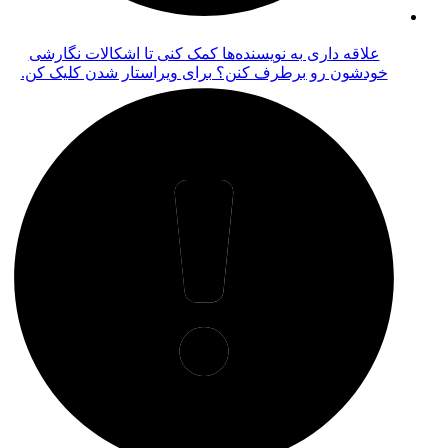
رشی
 کن.