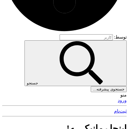
توسط:
جستجو
جستجوی پیشرفته...
منو
ورود
ثبت‌نام
اینجا رمانیکــ ـه!