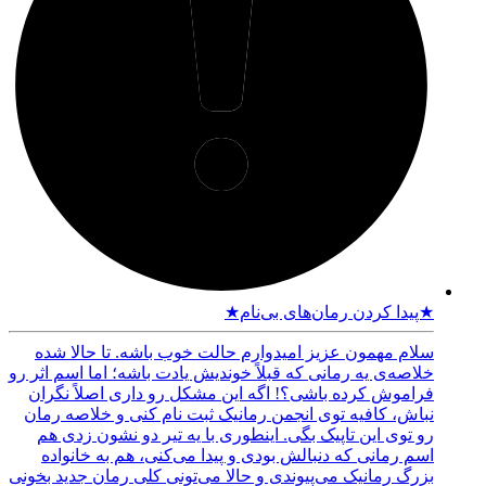
★پیدا کردن رمان‌های بی‌نام★
سلام مهمون عزیز امیدوارم حالت خوب باشه. تا حالا شده
خلاصه‌ی یه رمانی که قبلاً خوندیش یادت باشه؛ اما اسم اثر رو
فراموش کرده باشی؟! اگه این مشکل رو داری اصلاً نگران
نباش، کافیه توی انجمن رمانیک ثبت نام کنی و خلاصه رمان
رو توی این تاپیک بگی. اینطوری با یه تیر دو نشون زدی هم
اسم رمانی که دنبالش بودی و پیدا می‌کنی، هم به خانواده
بزرگ رمانیک می‌پیوندی و حالا می‌تونی کلی رمان جدید بخونی