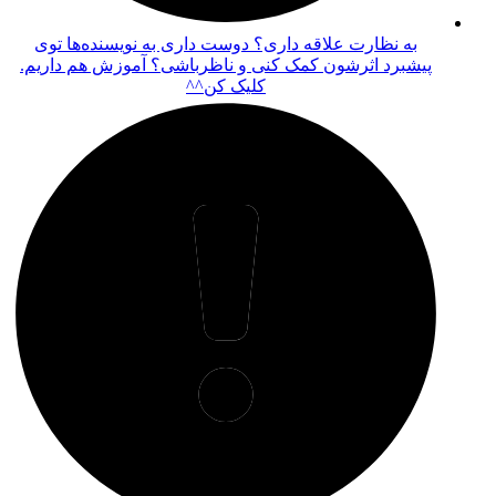
توی
اریم.