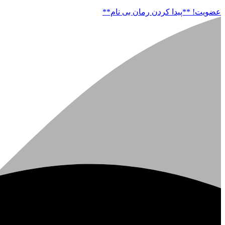
عضویت!
**پیدا کردن رمان بی نام**