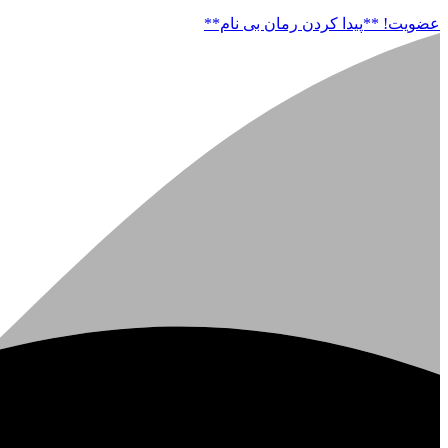
عضویت!
**پیدا کردن رمان بی نام**