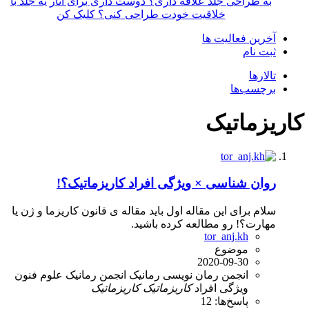
به طراحی جلد علاقه داری؟ دوست داری برای آثار یه جلد با
خلاقیت خودت طراحی کنی؟ کلیک کن
آخرین فعالیت ها
ثبت نام
تالارها
برچسب‌ها
کاریزماتیک
روان شناسی
× ویژگی افراد کاریزماتیک؟!
سلام برای این مقاله اول باید مقاله ی قانون کاریزما و ژن یا
مهارت؟! رو مطالعه کرده باشید.
tor_anj.kh
موضوع
2020-09-30
انجمن رمان نویسی رمانیک
انجمن رمانیک
علوم فنون
ویژگی افراد
کاریزماتیک
کاریزماتیک
پاسخ‌ها: 12