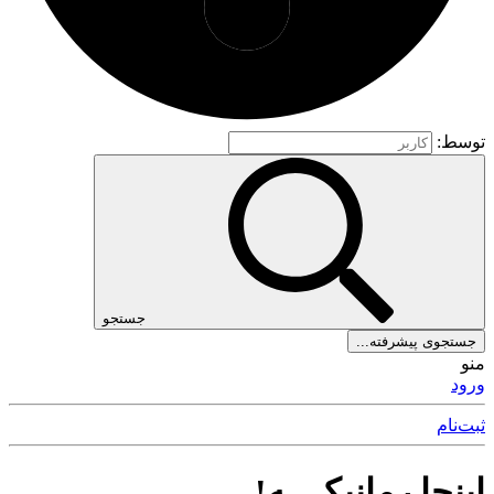
توسط:
جستجو
جستجوی پیشرفته...
منو
ورود
ثبت‌نام
اینجا رمانیکــ ـه!