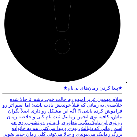
★پیدا کردن رمان‌های بی‌نام★
سلام مهمون عزیز امیدوارم حالت خوب باشه. تا حالا شده
خلاصه‌ی یه رمانی که قبلاً خوندیش یادت باشه؛ اما اسم اثر رو
فراموش کرده باشی؟! اگه این مشکل رو داری اصلاً نگران
نباش، کافیه توی انجمن رمانیک ثبت نام کنی و خلاصه رمان
رو توی این تاپیک بگی. اینطوری با یه تیر دو نشون زدی هم
اسم رمانی که دنبالش بودی و پیدا می‌کنی، هم به خانواده
بزرگ رمانیک می‌پیوندی و حالا می‌تونی کلی رمان جدید بخونی