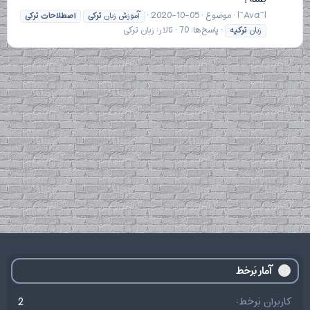
|~Ava~|
موضوع
2020-10-05
آموزش زبان
ترکی
اصطلاحات
ترکی
پاسخ‌ها: 70
تالار:
زبان ترکی
زبان
ترکی
ه
آمار بَرخط
کاربران بَرخط
2