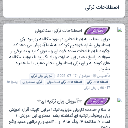
اصطلاحات ترکی
آموزش
اصطلاحات ترکی استانبولی
در این مطلب به اصطلاحاتی در مورد مکالمه روزمره ترکی
استانبولی اشاره خواهیم کرد که به شما آموزش می دهد که
چگونه با اصطلاحات ساده خودتان را معرفی کنید و به برخی از
سوالات پاسخ دهید. این عبارات را یاد بگیرید تا بتوانید مکالمه
های کوتاه به زبان ترکی استانبولی انجام دهید. با ما همراه
باشید.
مآهلیــن
موضوع
2021-07-17
آموزش زبان
ترکی
پاسخ‌ها:
اصطلاحات
ترکی
اصطلاحات
ترکی
استانبولی
ترکی
استانبولی
17
تالار:
زبان ترکی
آموزش
☆آموزش زبان ترکیه ای☆
با سلام خدمت کاربران عزیز رمانیک! در این تاپیک قراره اموزش
زبان پرطرفدار ترکیه ای گذاشته بشه. محتوی این اموزش: ۱.
اعداد ۲. مکالمه ۳. رنگ ها ۴. و... ?امیدوارم براتون مفید واقع
بشه?