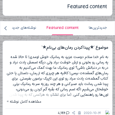
Featured content
جدیدترین‌ها
Featured content
نوشته‌های جدید
آ
موضوع '★پیدا کردن رمان‌های بی‌نام★'
به نام خدا سلام دوست عزیز، به رما‌نیک خوش اومدی! تا حالا شده
یه رمانی رو بخونی و ازش خوشت بیاد ولی دیگه اسمش یادت نیاد و
در به در دنبالش باشی؟ توی ر‌مانیک ما بهت کمک می‌کنیم به
ر‌مان‌های گمشده‌ت برسی! کافیه هر چیزی که از ر‌مان، د‌استان یا حتی
کتاب گمشده‌ت یادت میاد رو توی این تاپیک برامون بفرستی. برای
پیدا شدن رمانت باید صبر کنی و هر چند روز یه سر به رمانیک بزنی.
خوشحال می‌شیم اگه اسم رمانی که بقیه گم کردن رو می‌دونی،
اون‌ها رو راهنمایی کنی. (ما برای تشکر، به هرکسی که به پیدا شدن
رمان بقیه...
مشاهده کامل نوشته »
4,183
2020-10-31