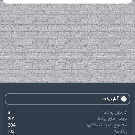
آمار بَرخط
کاربران بَرخط
3
مهمان‌های بَرخط
201
مجموع بازدید کنندگان
204
ربات‌ها
103