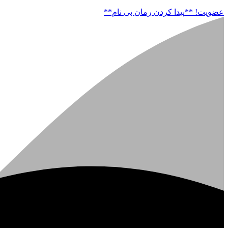
عضویت!
**پیدا کردن رمان بی نام**