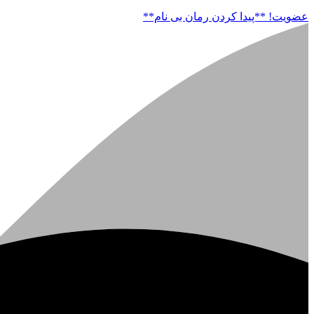
عضویت!
**پیدا کردن رمان بی نام**