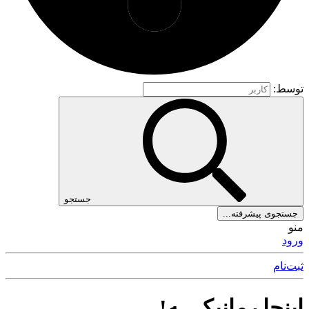
توسط:
جستجو
جستجوی پیشرفته...
منو
ورود
ثبت‌نام
اینجا رمانیکــ ـه!