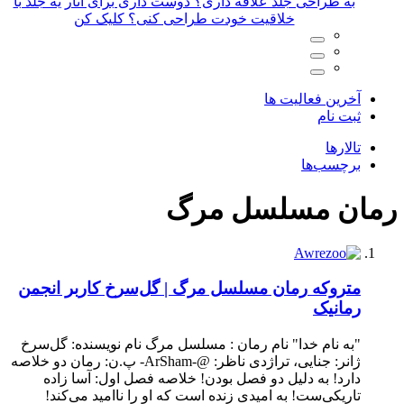
لد با
آخرین فعالیت ها
ثبت نام
تالارها
برچسب‌ها
رمان مسلسل مرگ
متروکه
رمان مسلسل مرگ | گل‌سرخ کاربر انجمن
رمانیک
"به نام خدا" نام رمان : مسلسل مرگ نام نویسنده: گل‌سرخ
ژانر: جنایی، تراژدی ناظر: @-ArSham- پ.ن: رمان دو خلاصه
دارد! به دلیل دو فصل بودن! خلاصه فصل اول: آسا زاده
تاریکی‌ست! به امیدی زنده است که او را ناامید می‌کند!