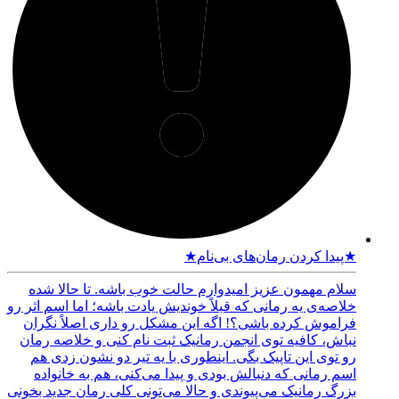
★پیدا کردن رمان‌های بی‌نام★
سلام مهمون عزیز امیدوارم حالت خوب باشه. تا حالا شده
خلاصه‌ی یه رمانی که قبلاً خوندیش یادت باشه؛ اما اسم اثر رو
فراموش کرده باشی؟! اگه این مشکل رو داری اصلاً نگران
نباش، کافیه توی انجمن رمانیک ثبت نام کنی و خلاصه رمان
رو توی این تاپیک بگی. اینطوری با یه تیر دو نشون زدی هم
اسم رمانی که دنبالش بودی و پیدا می‌کنی، هم به خانواده
بزرگ رمانیک می‌پیوندی و حالا می‌تونی کلی رمان جدید بخونی