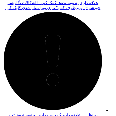
رشی
 کن.
توی