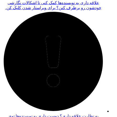
رشی
 کن.
توی