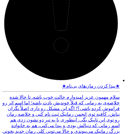
★پیدا کردن رمان‌های بی‌نام★
سلام مهمون عزیز امیدوارم حالت خوب باشه. تا حالا شده
خلاصه‌ی یه رمانی که قبلاً خوندیش یادت باشه؛ اما اسم اثر رو
فراموش کرده باشی؟! اگه این مشکل رو داری اصلاً نگران
نباش، کافیه توی انجمن رمانیک ثبت نام کنی و خلاصه رمان
رو توی این تاپیک بگی. اینطوری با یه تیر دو نشون زدی هم
اسم رمانی که دنبالش بودی و پیدا می‌کنی، هم به خانواده
بزرگ رمانیک می‌پیوندی و حالا می‌تونی کلی رمان جدید بخونی