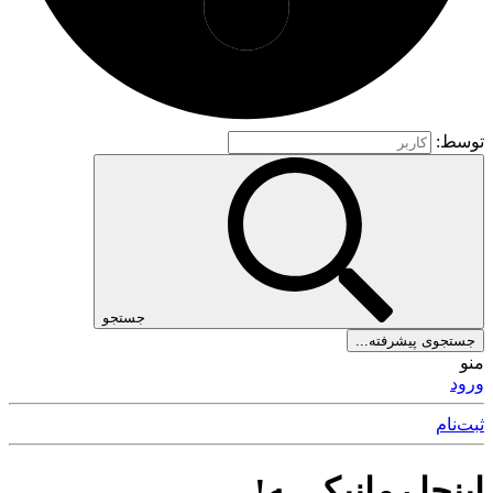
توسط:
جستجو
جستجوی پیشرفته...
منو
ورود
ثبت‌نام
اینجا رمانیکــ ـه!