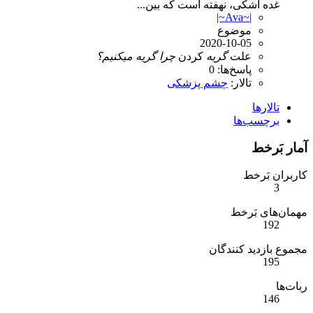
غده اشکی، نهفته است که بین...
|~Ava~|
موضوع
2020-10-05
علت
گریه
کردن
چرا
گریه
میکنیم؟
پاسخ‌ها: 0
تالار:
چشم پزشکی
تالارها
برچسب‌ها
آمار بَرخط
کاربران بَرخط
3
مهمان‌های بَرخط
192
مجموع بازدید کنندگان
195
ربات‌ها
146