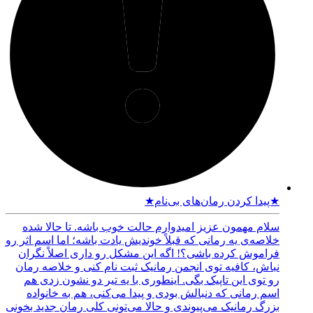
★پیدا کردن رمان‌های بی‌نام★
سلام مهمون عزیز امیدوارم حالت خوب باشه. تا حالا شده
خلاصه‌ی یه رمانی که قبلاً خوندیش یادت باشه؛ اما اسم اثر رو
فراموش کرده باشی؟! اگه این مشکل رو داری اصلاً نگران
نباش، کافیه توی انجمن رمانیک ثبت نام کنی و خلاصه رمان
رو توی این تاپیک بگی. اینطوری با یه تیر دو نشون زدی هم
اسم رمانی که دنبالش بودی و پیدا می‌کنی، هم به خانواده
بزرگ رمانیک می‌پیوندی و حالا می‌تونی کلی رمان جدید بخونی