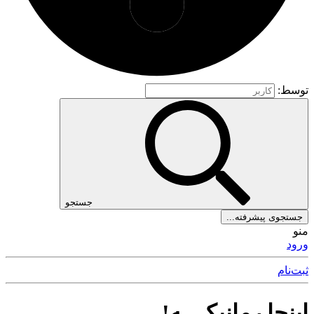
توسط:
جستجو
جستجوی پیشرفته...
منو
ورود
ثبت‌نام
اینجا رمانیکــ ـه!