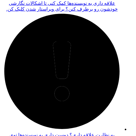
رشی
 کن.
توی