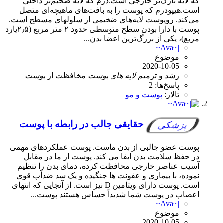
که لایهٔ نازک‌تر خارجی است.درم که لایه ضخیم‌تر داخلی
است.هیپودرم که پوست را به بافت‌های ماهیچه‌ای متصل
می‌کند. روپوست لایه‌های ضخیمی از سلولهای مسطح است.
پوست با دارا بودن سطح متوسطی حدود ۲ متر مربع (۲٫۵یارد
مربع)، یکی از بزرگ‌ترین اعضا بدن...
|~Ava~|
موضوع
2020-10-05
رشد و ترمیم
لایه
های
پوست
مخافظت از
پوست
پاسخ‌ها: 2
تالار:
پوست و مو
حقایقی جالب در رابطه با پوست
پزشکی
پوست عضو جالبی از بدن ماست. پوست عملکردهای مهمی
در حفظ سلامت بدن ایفا می کند. پوست از ما در مقابل
آسیب عناصر خارجی محافظت کرده، دمای بدن را تنظیم
نموده، با بیماری و عفونت ها جنگیده و یک سد ضدآب قوی
است. پوست دارای ویتامین D نیز است. از آنجایی که انتهای
اعصاب در پوست شما شدیداً حساس هستند پوست...
|~Ava~|
موضوع
2020-10-05