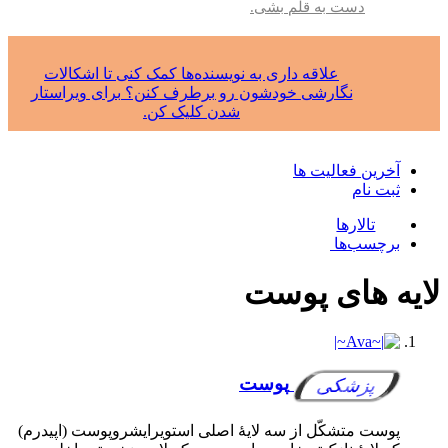
دست به قلم بشی.
علاقه داری به نویسنده‌ها کمک کنی تا اشکالات
نگارشی خودشون رو برطرف کنن؟ برای ویراستار
شدن کلیک کن.
آخرین فعالیت ها
ثبت نام
تالارها
برچسب‌ها
لایه های پوست
پوست
پزشکی
پوست متشکّل از سه لایهٔ اصلی استویرایشروپوست (اپیدرم)