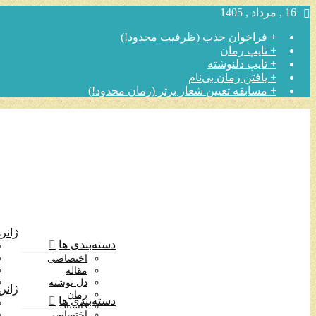
16 , مرداد , 1405
+ فراخوان جذب (ظرفیت محدود!)
+ تایپ رمان
+ تایپ دلنوشته
+ یافتن رمان بی‌نام
+ مسابقه تعیین شعار برتر (زمان محدود!)
ژانره
دسته‌بندی ها
اختصاصی
مقاله
دل نوشته
ژانره
رمان
دسته‌بندی ها
داستان
اختصاصی