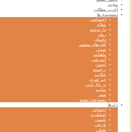
سایت
آخرین مطالب
دسته‌بندی ها
اختصاصی
مقاله
دل نوشته
رمان
داستان
کتاب‌های مشهور
صوتی
ماهنامه
آموزشی
انجمن
برجسته
حکایت
خبر فوری
در حال تایپ
سایت
شعر
دسته‌بندی نشده
ژانرها
اجتماعی
اساطیری
پلیسی
تاریخی
تخیلی