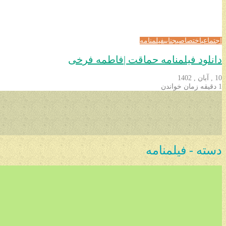
اجتماعی
اختصاصی
جنایی
فیلمنامه
دانلود فیلمنامه حماقت |فاطمه فرخی
10 , آبان , 1402
1 دقیقه زمان خواندن
دسته - فیلمنامه