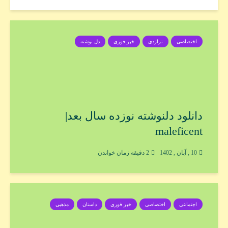
اختصاصی
تراژدی
خبر فوری
دل نوشته
دانلود دلنوشته نوزده سال بعد|
maleficent
10 , آبان , 1402
2 دقیقه زمان خواندن
اجتماعی
اختصاصی
خبر فوری
داستان
مذهبی