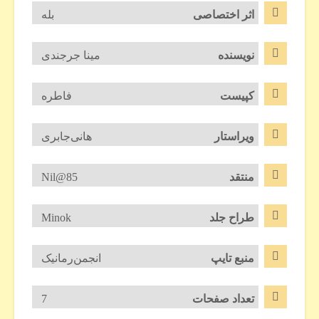
اثر اختصاصی
بله
نویسنده
مینا جرجندی
کپیست
فاطره
ویراستار
هانی‌جابری
منتقد
Nil@85
طراح جلد
Minok
منبع تایپ
انجمن‌رمانیک
تعداد صفحات
7