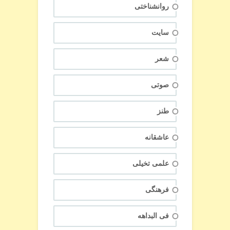
روانشناختی
سایت
شعر
صوتی
طنز
عاشقانه
علمی تخیلی
فرهنگی
فی البداهه