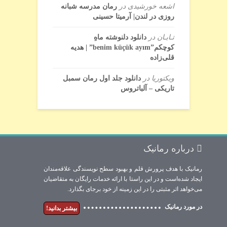
اشعه خورشیدی
در
رمان مدرسه شبانه
روزی در لندن| آرمیتا حسینی
تـابـان
در
دانلود دلنوشته ماهِ
کوچکم”benim küçük ayım” | هدیه
قلی‌زاده
ویکتوریا
در
دانلود جلد اول رمان سمبل
تاریکی – آلباتروس
درباره رمانیک
رمانیک با هدف پرورش قلم و بهبود سطح نویسندگی علاقه‌مندان
ایجاد شده‌است و در این راستا با ارائه خدمات رایگان به متقاضیان
می‌خواهد اثر مثبتی را در این زمینه از خود برجای بگذارد.
در مورد رمانیک
بیشتر بدانید!